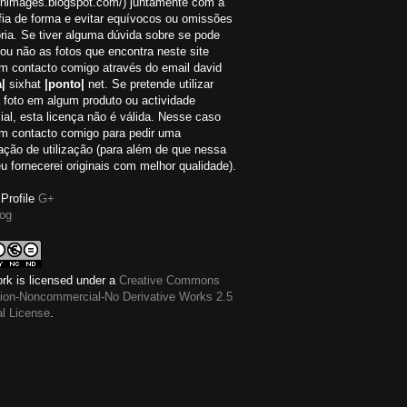
://nimages.blogspot.com/) juntamente com a
fia de forma e evitar equívocos ou omissões
ria. Se tiver alguma dúvida sobre se pode
r ou não as fotos que encontra neste site
em contacto comigo através do email david
|
sixhat
|ponto|
net. Se pretende utilizar
 foto em algum produto ou actividade
al, esta licença não é válida. Nesse caso
em contacto comigo para pedir uma
ação de utilização (para além de que nessa
eu fornecerei originais com melhor qualidade).
Profile
G+
og
rk is licensed under a
Creative Commons
ution-Noncommercial-No Derivative Works 2.5
al License
.