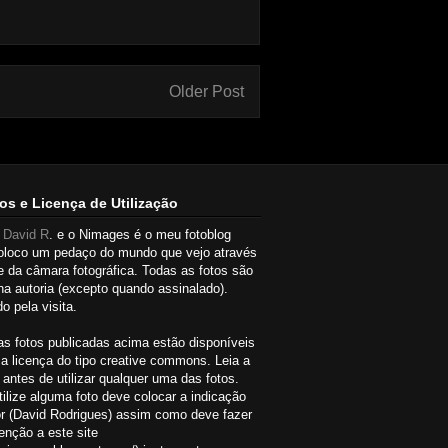
Older Post
os e Licença de Utilização
u
David R
. e o Nimages é o meu fotoblog
oloco um pedaço do mundo que vejo através
e da câmara fotográfica. Todas as fotos são
a autoria (excepto quando assinalado).
o pela visita.
as fotos publicadas acima estão disponíveis
a licença do tipo creative commons. Leia a
 antes de utilizar qualquer uma das fotos.
ilize alguma foto deve colocar a indicação
or (David Rodrigues) assim como deve fazer
nção a este site