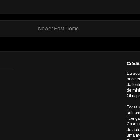
Newer Post
Home
Crédit
Eu so
onde c
da lent
de minh
Obrigad
Todas 
sob um
licença
Caso ut
do aut
uma me