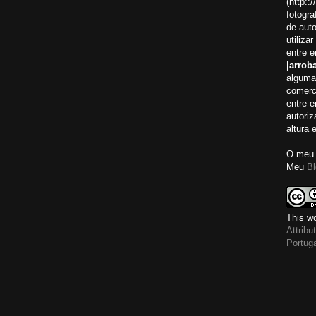
(http:
fotogra
de auto
utiliza
entre 
|arroba
alguma
comerci
entre 
autoriz
altura 
O meu 
Meu
Bl
This wo
Attrib
Portug