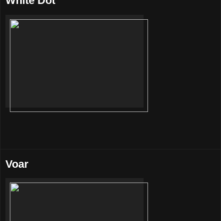
White Dot
Voar