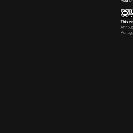
Meu
Bl
This wo
Attrib
Portug