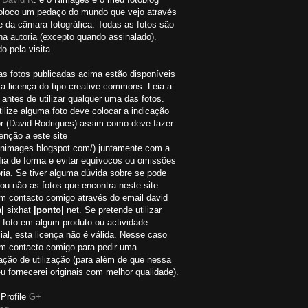
oloco um pedaço do mundo que vejo através
e da câmara fotográfica. Todas as fotos são
a autoria (excepto quando assinalado).
o pela visita.
as fotos publicadas acima estão disponíveis
a licença do tipo creative commons. Leia a
 antes de utilizar qualquer uma das fotos.
ilize alguma foto deve colocar a indicação
or (David Rodrigues) assim como deve fazer
nção a este site
://nimages.blogspot.com/) juntamente com a
fia de forma e evitar equívocos ou omissões
ria. Se tiver alguma dúvida sobre se pode
r ou não as fotos que encontra neste site
em contacto comigo através do email david
|
sixhat
|ponto|
net. Se pretende utilizar
 foto em algum produto ou actividade
al, esta licença não é válida. Nesse caso
em contacto comigo para pedir uma
ação de utilização (para além de que nessa
eu fornecerei originais com melhor qualidade).
Profile
G+