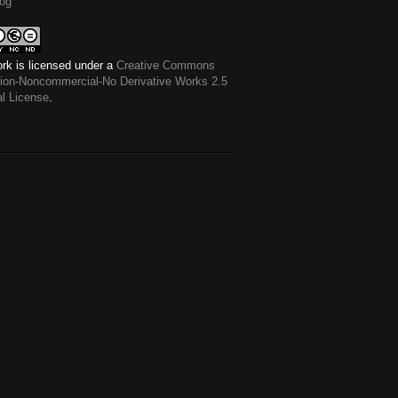
og
rk is licensed under a
Creative Commons
ution-Noncommercial-No Derivative Works 2.5
al License
.