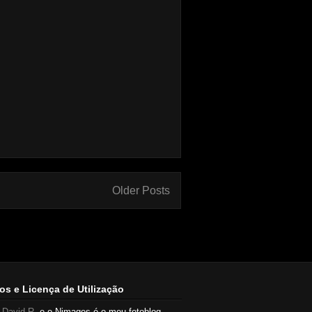
Older Posts
os e Licença de Utilização
u
David R
. e o Nimages é o meu fotoblog