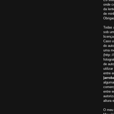
onde c
da lent
de minh
Obrigad
Todas 
sob um
licença
Caso ut
do aut
uma me
(http:
fotogra
de auto
utiliza
entre 
|arroba
alguma
comerci
entre 
autoriz
altura 
O meu 