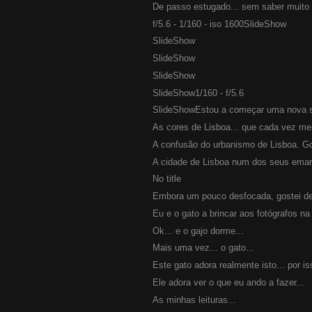
De passo estugado... sem saber muito 
f/5.6 - 1/160 - iso 1600SlideShow
SlideShow
SlideShow
SlideShow
SlideShow1/160 - f/5.6
SlideShowEstou a começar uma nova sér
As cores de Lisboa... que cada vez me
A confusão do urbanismo de Lisboa. Gos
A cidade de Lisboa num dos seus emar
No title
Embora um pouco desfocada, gostei des
Eu e o gato a brincar aos fotógrafos na
Ok... e o gajo dorme...
Mais uma vez... o gato...
Este gato adora realmente isto... por is
Ele adora ver o que eu ando a fazer...
As minhas leituras...