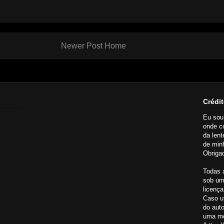
Newer Post
Home
Crédit
Eu so
onde c
da lent
de minh
Obrigad
Todas 
sob um
licença
Caso ut
do aut
uma me