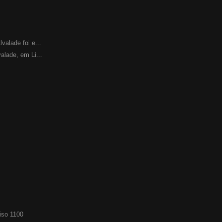
valade foi e...
alade, em Li...
 iso 1100