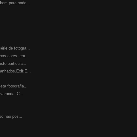
bem para onde...
ie de fotogra...
nos cores tem...
to particula...
anhados.Exif:E...
ta fotografia...
 varanda. C...
so não pos...