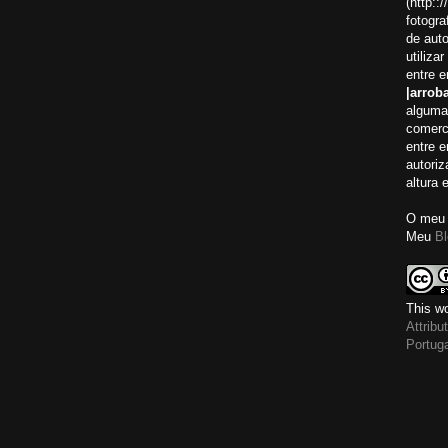
(http:
fotogra
de auto
utiliza
entre 
|arroba
alguma
comerci
entre 
autoriz
altura 
O meu 
Meu
Bl
This wo
Attrib
Portug