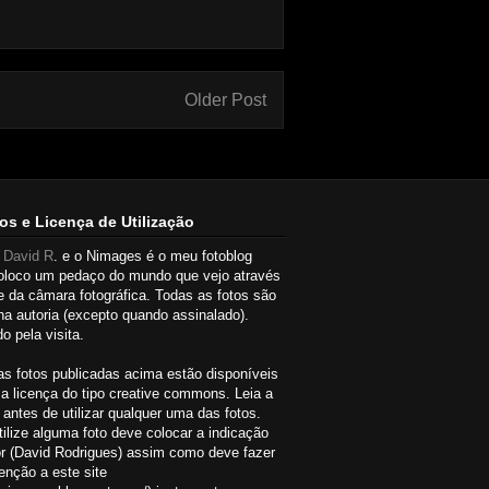
Older Post
os e Licença de Utilização
u
David R
. e o Nimages é o meu fotoblog
oloco um pedaço do mundo que vejo através
e da câmara fotográfica. Todas as fotos são
a autoria (excepto quando assinalado).
o pela visita.
as fotos publicadas acima estão disponíveis
a licença do tipo creative commons. Leia a
 antes de utilizar qualquer uma das fotos.
ilize alguma foto deve colocar a indicação
or (David Rodrigues) assim como deve fazer
nção a este site