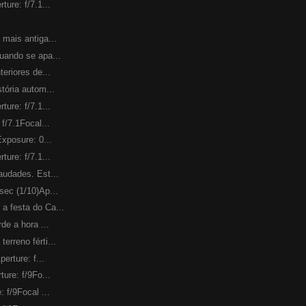
ture: f/7.1...
 mais antiga...
uando se apa...
teriores de...
tória autom...
ture: f/7.1...
f/7.1Focal...
Exposure: 0...
ture: f/7.1...
audades. Est...
sec (1/10)Ap...
a festa do Ca...
de a hora ...
erreno férti...
erture: f...
ture: f/9Fo...
 f/9Focal ...