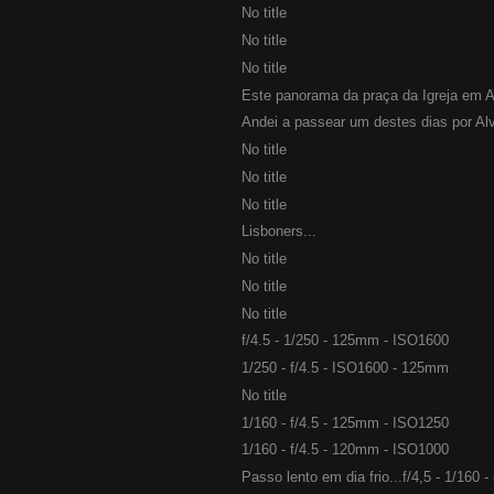
No title
No title
No title
Este panorama da praça da Igreja em Al
Andei a passear um destes dias por Alv
No title
No title
No title
Lisboners...
No title
No title
No title
f/4.5 - 1/250 - 125mm - ISO1600
1/250 - f/4.5 - ISO1600 - 125mm
No title
1/160 - f/4.5 - 125mm - ISO1250
1/160 - f/4.5 - 120mm - ISO1000
Passo lento em dia frio...f/4,5 - 1/160 -