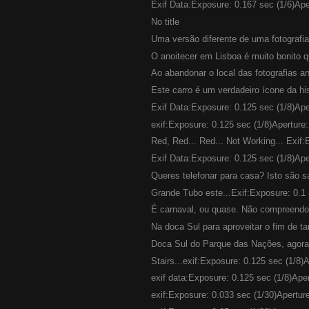
Exif Data:Exposure: 0.167 sec (1/6)Aper
No title
Uma versão diferente de uma fotografia
O anoitecer em Lisboa é muito bonito q
Ao abandonar o local das fotografias an
Este carro é um verdadeiro ícone da his
Exif Data:Exposure: 0.125 sec (1/8)Aper
exif:Exposure: 0.125 sec (1/8)Aperture: 
Red, Red... Red... Not Working... Exif:
Exif Data:Exposure: 0.125 sec (1/8)Aper
Queres telefonar para casa? Isto são s
Grande Tubo este...Exif:Exposure: 0.1 
É carnaval, ou quase. Não compreendo 
Na doca Sul para aproveitar o fim de tar
Doca Sul do Parque das Nações, agora t
Stairs...exif:Exposure: 0.125 sec (1/8)Ap
exif data:Exposure: 0.125 sec (1/8)Aper
exif:Exposure: 0.033 sec (1/30)Aperture: