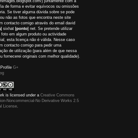
://nimages.blogspot.com/) juntamente com a
fia de forma e evitar equívocos ou omissões
ria. Se tiver alguma dúvida sobre se pode
r ou não as fotos que encontra neste site
em contacto comigo através do email david
|
sixhat
|ponto|
net. Se pretende utilizar
 foto em algum produto ou actividade
al, esta licença não é válida. Nesse caso
em contacto comigo para pedir uma
ação de utilização (para além de que nessa
eu fornecerei originais com melhor qualidade).
Profile
G+
og
rk is licensed under a
Creative Commons
ution-Noncommercial-No Derivative Works 2.5
al License
.