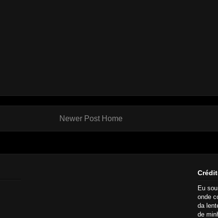
Newer Post
Home
Crédit
Eu so
onde c
da lent
de minh