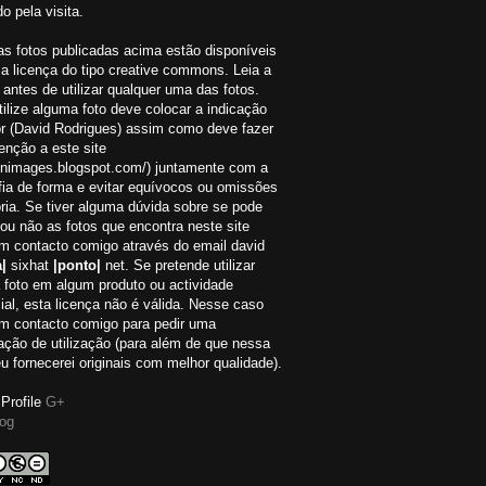
o pela visita.
as fotos publicadas acima estão disponíveis
a licença do tipo creative commons. Leia a
 antes de utilizar qualquer uma das fotos.
ilize alguma foto deve colocar a indicação
or (David Rodrigues) assim como deve fazer
nção a este site
://nimages.blogspot.com/) juntamente com a
fia de forma e evitar equívocos ou omissões
ria. Se tiver alguma dúvida sobre se pode
r ou não as fotos que encontra neste site
em contacto comigo através do email david
|
sixhat
|ponto|
net. Se pretende utilizar
 foto em algum produto ou actividade
al, esta licença não é válida. Nesse caso
em contacto comigo para pedir uma
ação de utilização (para além de que nessa
eu fornecerei originais com melhor qualidade).
Profile
G+
og