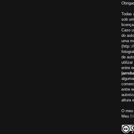
Obrigad
Todas 
sob um
licença
Caso ut
do aut
uma me
(http:
fotogra
de auto
utiliza
entre 
|arroba
alguma
comerci
entre 
autoriz
altura 
O meu 
Meu
Bl