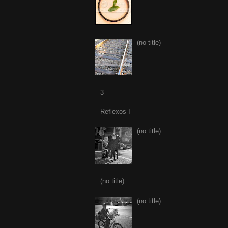
(no title)
3
Reflexos I
(no title)
(no title)
(no title)