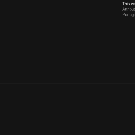
This wo
Attrib
Portug