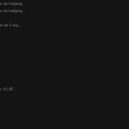
o da Indignaç...
o da Indignaç...
ir de 5 exp...
: f/1.8F...