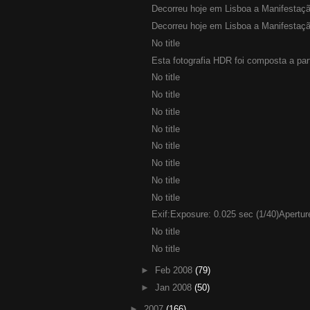
Decorreu hoje em Lisboa a Manifestaçã
Decorreu hoje em Lisboa a Manifestaçã
No title
Esta fotografia HDR foi composta a part
No title
No title
No title
No title
No title
No title
No title
No title
Exif:Exposure: 0.025 sec (1/40)Aperture
No title
No title
►
Feb 2008
(79)
►
Jan 2008
(50)
►
2007
(166)