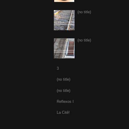
(no title)
(no title)
3
(no title)
(no title)
Reflexos I
La Citê!