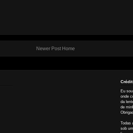
Newer Post
Home
Crédit
Eu so
onde c
da lent
de minh
Obrigad
Todas 
sob um