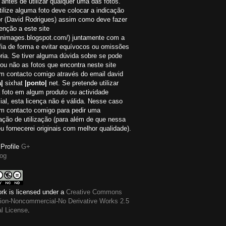
 antes de utilizar qualquer uma das fotos.
ilize alguma foto deve colocar a indicação
or (David Rodrigues) assim como deve fazer
nção a este site
://nimages.blogspot.com/) juntamente com a
fia de forma e evitar equívocos ou omissões
ria. Se tiver alguma dúvida sobre se pode
r ou não as fotos que encontra neste site
em contacto comigo através do email david
|
sixhat
|ponto|
net. Se pretende utilizar
 foto em algum produto ou actividade
al, esta licença não é válida. Nesse caso
em contacto comigo para pedir uma
ação de utilização (para além de que nessa
eu fornecerei originais com melhor qualidade).
Profile
G+
og
rk is licensed under a
Creative Commons
ution-Noncommercial-No Derivative Works 2.5
al License
.