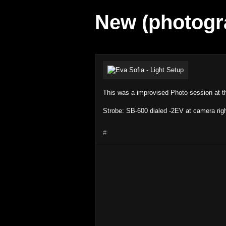
New (photogr
This was a improvised Photo session at th
Strobe: SB-600 dialed -2EV at camera righ
#