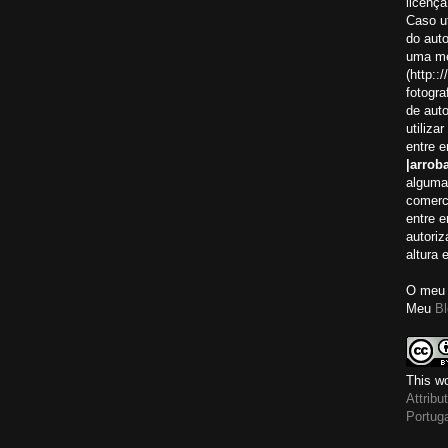
licença
Caso ut
do aut
uma me
(http:
fotogra
de auto
utiliza
entre 
|arroba
alguma
comerci
entre 
autoriz
altura 
O meu 
Meu
Bl
This wo
Attrib
Portug