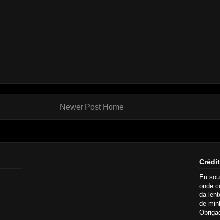
Newer Post
Home
Crédit
Eu so
onde c
da lent
de minh
Obrigad