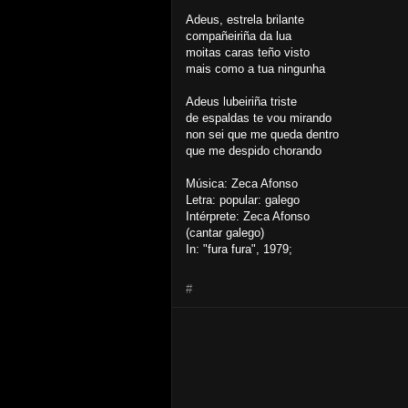
Adeus, estrela brilante
compañeiriña da lua
moitas caras teño visto
mais como a tua ningunha
Adeus lubeiriña triste
de espaldas te vou mirando
non sei que me queda dentro
que me despido chorando
Música: Zeca Afonso
Letra: popular: galego
Intérprete: Zeca Afonso
(cantar galego)
In: "fura fura", 1979;
#