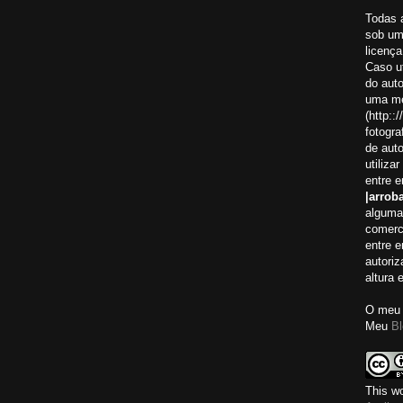
Todas 
sob um
licença
Caso ut
do aut
uma me
(http:
fotogra
de auto
utiliza
entre 
|arroba
alguma
comerci
entre 
autoriz
altura 
O meu 
Meu
Bl
This wo