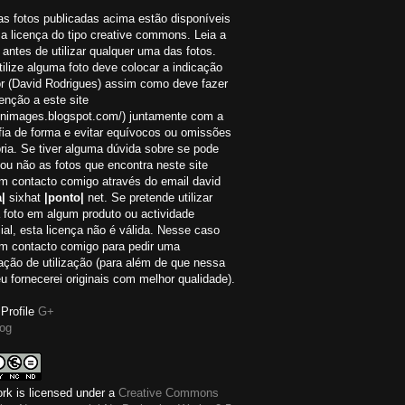
as fotos publicadas acima estão disponíveis
a licença do tipo creative commons. Leia a
 antes de utilizar qualquer uma das fotos.
ilize alguma foto deve colocar a indicação
or (David Rodrigues) assim como deve fazer
nção a este site
://nimages.blogspot.com/) juntamente com a
fia de forma e evitar equívocos ou omissões
ria. Se tiver alguma dúvida sobre se pode
r ou não as fotos que encontra neste site
em contacto comigo através do email david
|
sixhat
|ponto|
net. Se pretende utilizar
 foto em algum produto ou actividade
al, esta licença não é válida. Nesse caso
em contacto comigo para pedir uma
ação de utilização (para além de que nessa
eu fornecerei originais com melhor qualidade).
Profile
G+
og
rk is licensed under a
Creative Commons