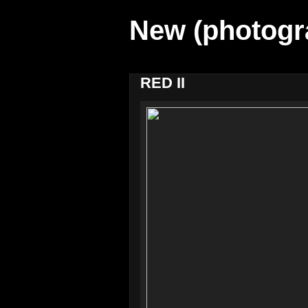
New (photogr
RED II