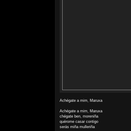
Achégate a mim, Maruxa
Achégate a mim, Maruxa
chégate ben, moreniña
quérome casar contigo
serás miña mulleriña