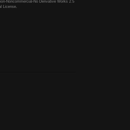
ution-Noncommercial-No Derivative Works 2.5
al License
.