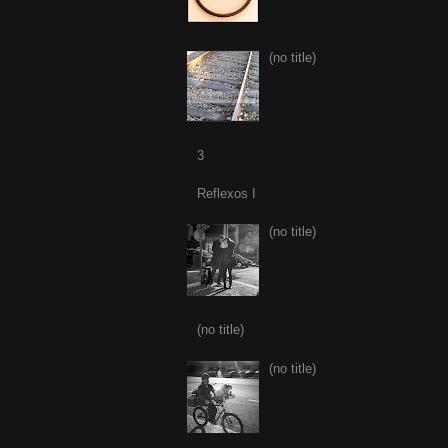
(no title)
3
Reflexos I
(no title)
(no title)
(no title)